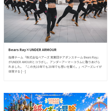
Bears Ray×UNDER ARMOUR
指導チーム「株式会社ベアーズ 実業団チアダンスチーム Bears Ray」
がUNDER AMOURとコラボし、アンダーアーマーコラムに取りあげら
れました。 「この先10年でも20年でも想いを繋ぐ。」ベアーズレイが
体現する […]