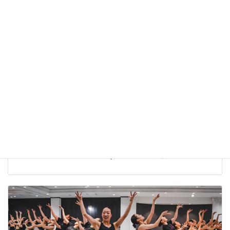
The Dance Worlds 2026【結果報告】株式会社ベアーズ
Bears Ray
株式会社ベアーズ 実業団チアダンスチーム Bears Ray The Dance
Worlds 2026 に出場しました。 Open JAZZ 第5位入賞