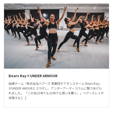
Bears Ray×UNDER ARMOUR
指導チーム「株式会社ベアーズ 実業団チアダンスチーム Bears Ray」
がUNDER AMOURとコラボし、アンダーアーマーコラムに取りあげら
れました。 「この先10年でも20年でも想いを繋ぐ。」ベアーズレイが
体現する […]