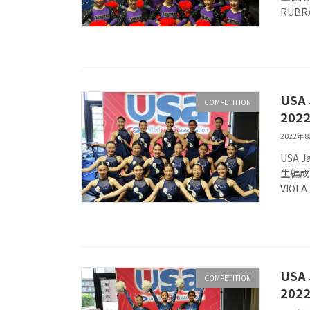
RUBR
US
COMPETITION
202
2022年
USA 
生編成
VIOLA
US
COMPETITION
20