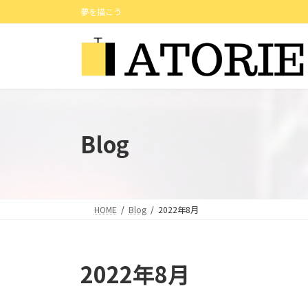
コ
ナ
夢を描こう
ン
ビ
テ
ゲ
ン
ー
ツ
シ
へ
ョ
ス
ン
キ
に
Blog
ッ
移
プ
動
HOME
Blog
2022年8月
2022年8月