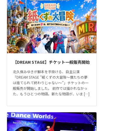
【DREAM STAGE】チケット一般販売開始
北久保みゆきが脚本を手掛ける、自主公演
「DREAM STAGE ”紙くずの大冒険～僕たちの夢
は捨てられて終わりじゃない～”」チケットの一
般販売が開始しました。 前作では描かれなかっ
た、もうひとつの物語。新たな物語が、いま […]