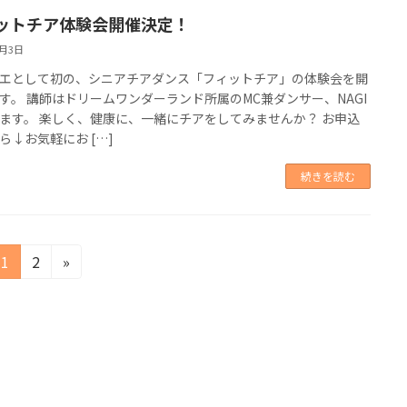
ットチア体験会開催決定！
8月3日
エとして初の、シニアチアダンス「フィットチア」の体験会を開
す。 講師はドリームワンダーランド所属のMC兼ダンサー、NAGI
ます。 楽しく、健康に、一緒にチアをしてみませんか？ お申込
ら↓お気軽にお […]
続きを読む
固
固
1
2
»
定
定
ペ
ペ
ー
ー
ジ
ジ