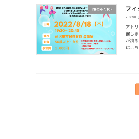
フィ
INFORMATION
2022年
アトリ
催しま
が務め
はこち
投
稿
の
ペ
ー