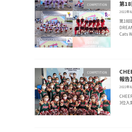
第18
COMPETITION
2022年
第18回
DREA
Cats W
CHE
COMPETITION
報告
2022年
CHEE
3位入