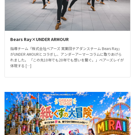
Bears Ray×UNDER ARMOUR
指導チーム「株式会社ベアーズ 実業団チアダンスチーム Bears Ray」
がUNDER AMOURとコラボし、アンダーアーマーコラムに取りあげら
れました。 「この先10年でも20年でも想いを繋ぐ。」ベアーズレイが
体現する […]