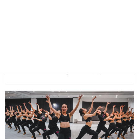
The Dance Worlds 2026【結果報告】株式会社ベアーズ
Bears Ray
株式会社ベアーズ 実業団チアダンスチーム Bears Ray The Dance
Worlds 2026 に出場しました。 Open JAZZ 第5位入賞