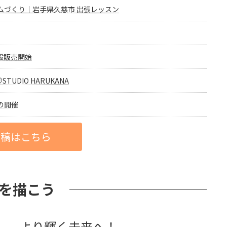
ムづくり｜岩手県久慈市 出張レッスン
一般販売開始
UDIO HARUKANA
の開催
投稿はこちら
を描こう
より輝く未来へ！