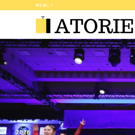
コ
ナ
夢を描こう
ン
ビ
テ
ゲ
ン
ー
ツ
シ
へ
ョ
ス
ン
キ
に
ッ
移
プ
動