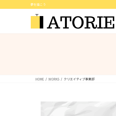
コ
ナ
夢を描こう
ン
ビ
テ
ゲ
ン
ー
ツ
シ
へ
ョ
ス
ン
キ
に
ッ
移
プ
動
HOME
WORKS
クリエイティブ事業部