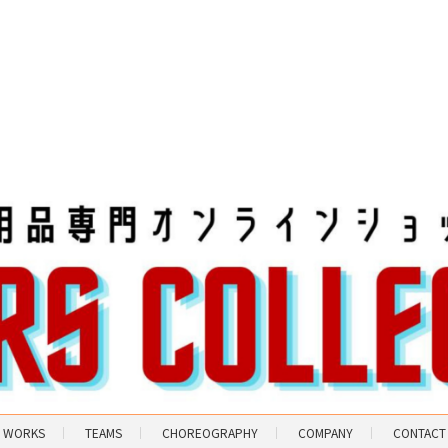
ペ
ペ
ー
ー
ジ
ジ
WORKS
TEAMS
CHOREOGRAPHY
COMPANY
CONTACT