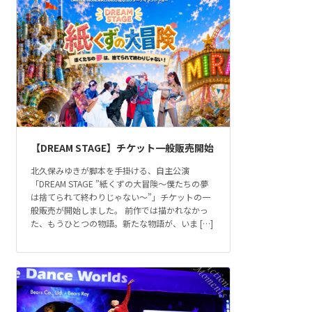
【DREAM STAGE】チケット一般販売開始
北久保みゆきが脚本を手掛ける、自主公演
「DREAM STAGE ”紙くずの大冒険～僕たちの夢
は捨てられて終わりじゃない～”」チケットの一
般販売が開始しました。 前作では描かれなかっ
た、もうひとつの物語。新たな物語が、いま […]