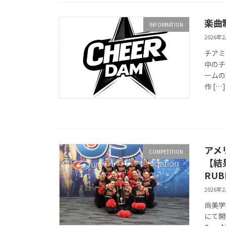
楽曲
INFORMATION
2026年
チアミ
中のチー
ームの
作 […]
アメリ
COMPETITION
【結
RUB
2026年
尚美学
にて開催