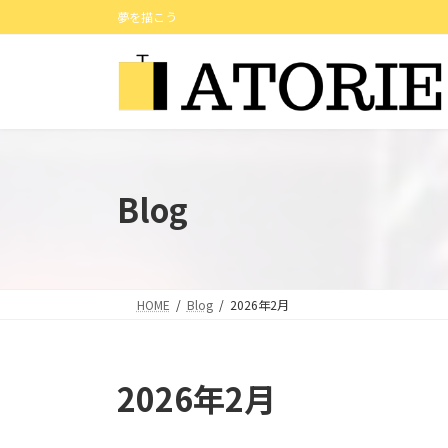
コ
ナ
夢を描こう
ン
ビ
テ
ゲ
ン
ー
ツ
シ
へ
ョ
ス
ン
キ
に
Blog
ッ
移
プ
動
HOME
Blog
2026年2月
2026年2月