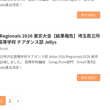
ionals進出決定！
続きを読む
 Regionals 2026 東京大会【結果報告】埼玉県立所
等学校 チアダンス部 Jellys
2月20日
所沢北高等学校チアダンス部 Jellys USA Regionals2026 東京
出場しました。 高等学校編成 Song/Pom部門 Small 第4位
ionals進出決定！
続きを読む
固
固
1
2
»
定
定