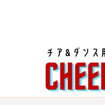
稿
の
ペ
ー
ジ
送
り