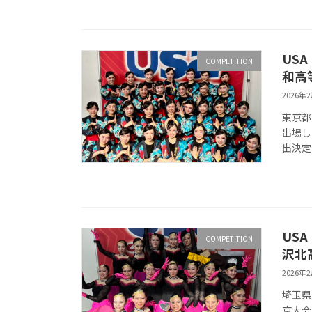
USA
COMPETITION
和高等
2026年
東京都立
出場しま
出
USA
COMPETITION
沢北
2026年
埼玉県立
京大会