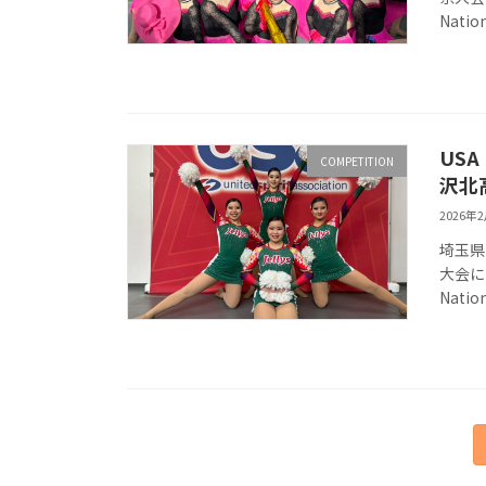
Nat
USA
COMPETITION
沢北高
2026年
埼玉県立
大会に
Nat
投