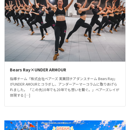
Bears Ray×UNDER ARMOUR
指導チーム「株式会社ベアーズ 実業団チアダンスチーム Bears Ray」
がUNDER AMOURとコラボし、アンダーアーマーコラムに取りあげら
れました。 「この先10年でも20年でも想いを繋ぐ。」ベアーズレイが
体現する […]