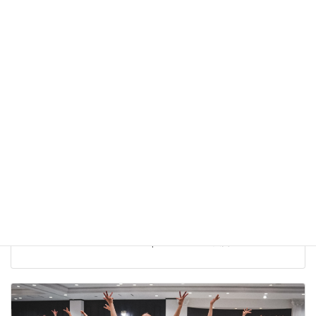
The Dance Worlds 2026【結果報告】株式会社ベアーズ
Bears Ray
株式会社ベアーズ 実業団チアダンスチーム Bears Ray The Dance
Worlds 2026 に出場しました。 Open JAZZ 第5位入賞