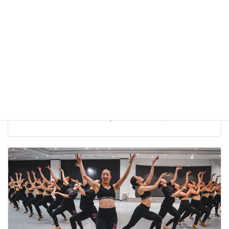
The Dance Worlds 2026【結果報告】株式会社ベアーズ
Bears Ray
株式会社ベアーズ 実業団チアダンスチーム Bears Ray The Dance
Worlds 2026 に出場しました。 Open JAZZ 第5位入賞