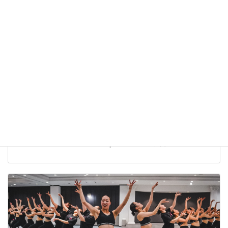
The Dance Worlds 2026【結果報告】株式会社ベアーズ
Bears Ray
株式会社ベアーズ 実業団チアダンスチーム Bears Ray The Dance
Worlds 2026 に出場しました。 Open JAZZ 第5位入賞