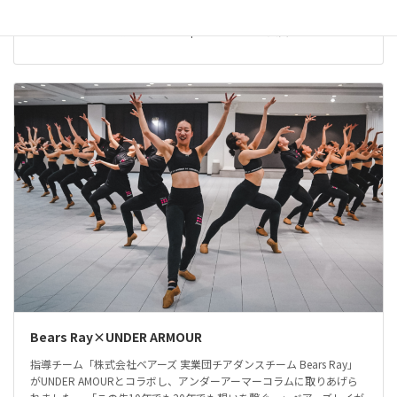
株式会社ベアーズ 実業団チアダンスチーム Bears Ray The Dance
Worlds 2026 に出場しました。 Open JAZZ 第5位入賞
Bears Ray×UNDER ARMOUR
指導チーム「株式会社ベアーズ 実業団チアダンスチーム Bears Ray」
がUNDER AMOURとコラボし、アンダーアーマーコラムに取りあげら