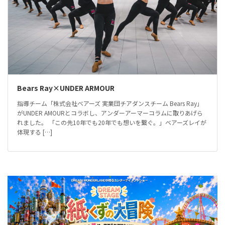
Bears Ray×UNDER ARMOUR
指導チーム「株式会社ベアーズ 実業団チアダンスチーム Bears Ray」
がUNDER AMOURとコラボし、アンダーアーマーコラムに取りあげら
れました。 「この先10年でも20年でも想いを繋ぐ。」ベアーズレイが
体現する […]