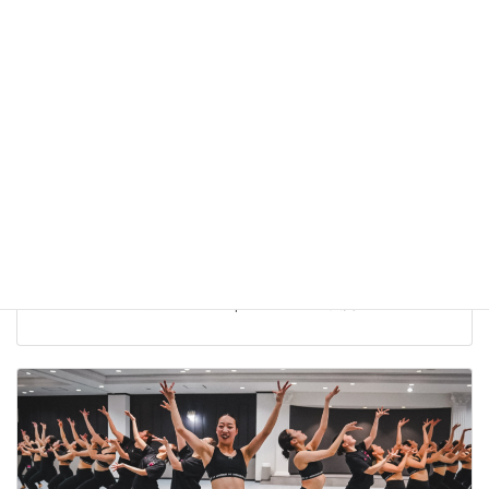
The Dance Worlds 2026【結果報告】株式会社ベアーズ
Bears Ray
株式会社ベアーズ 実業団チアダンスチーム Bears Ray The Dance
Worlds 2026 に出場しました。 Open JAZZ 第5位入賞