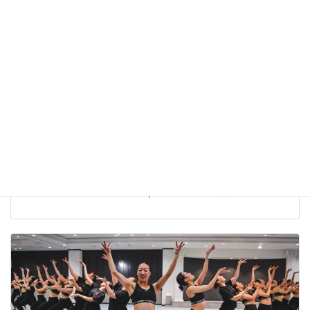
The Dance Worlds 2026【結果報告】株式会社ベアーズ
Bears Ray
株式会社ベアーズ 実業団チアダンスチーム Bears Ray The Dance
Worlds 2026 に出場しました。 Open JAZZ 第5位入賞