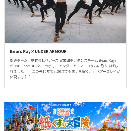
Bears Ray×UNDER ARMOUR
指導チーム「株式会社ベアーズ 実業団チアダンスチーム Bears Ray」
がUNDER AMOURとコラボし、アンダーアーマーコラムに取りあげら
れました。 「この先10年でも20年でも想いを繋ぐ。」ベアーズレイが
体現する […]