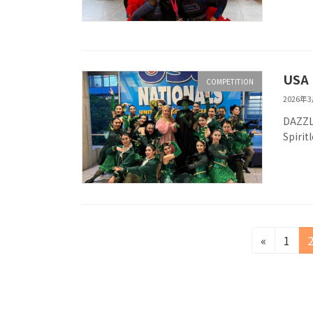
USA
COMPETITION
2026年
DAZZ
Spiri
投
固
«
1
定
稿
ペ
の
ー
ジ