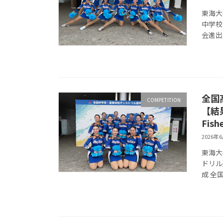
東海大
中学校
会進出
全国
COMPETITION
【結
Fish
2026年
東海大
ドリル選
成 全