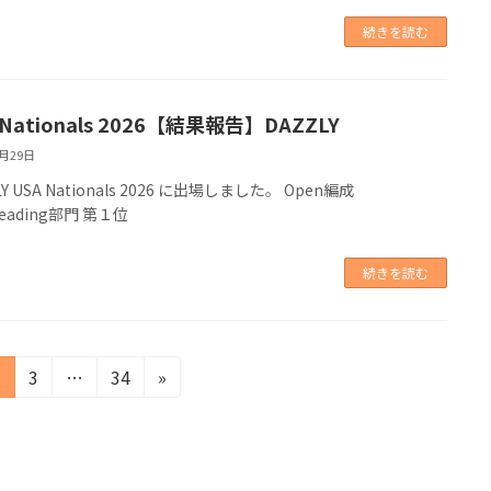
続きを読む
 Nationals 2026【結果報告】DAZZLY
3月29日
LY USA Nationals 2026 に出場しました。 Open編成
tleading部門 第１位
続きを読む
固
固
固
2
3
…
34
»
定
定
定
ペ
ペ
ペ
ー
ー
ー
ジ
ジ
ジ