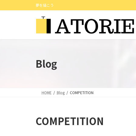
コ
ナ
夢を描こう
ン
ビ
テ
ゲ
ン
ー
ツ
シ
へ
ョ
ス
ン
キ
に
Blog
ッ
移
プ
動
HOME
Blog
COMPETITION
COMPETITION