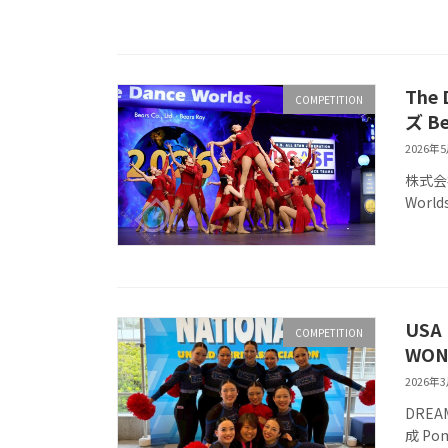
The
COMPETITION
ズ Be
2026年
株式会社
Worl
USA
COMPETITION
WON
2026年
DREA
成 Po