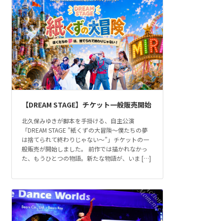
【DREAM STAGE】チケット一般販売開始
北久保みゆきが脚本を手掛ける、自主公演
「DREAM STAGE ”紙くずの大冒険～僕たちの夢
は捨てられて終わりじゃない～”」チケットの一
般販売が開始しました。 前作では描かれなかっ
た、もうひとつの物語。新たな物語が、いま […]