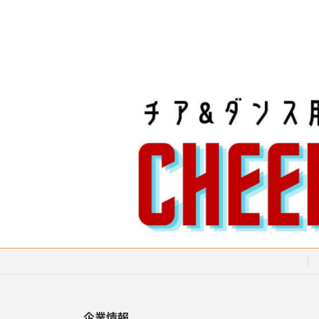
ペ
ー
ジ
送
り
企業情報