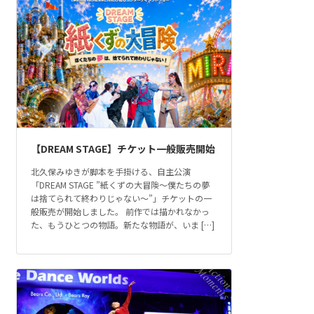
【DREAM STAGE】チケット一般販売開始
北久保みゆきが脚本を手掛ける、自主公演
「DREAM STAGE ”紙くずの大冒険～僕たちの夢
は捨てられて終わりじゃない～”」チケットの一
般販売が開始しました。 前作では描かれなかっ
た、もうひとつの物語。新たな物語が、いま […]