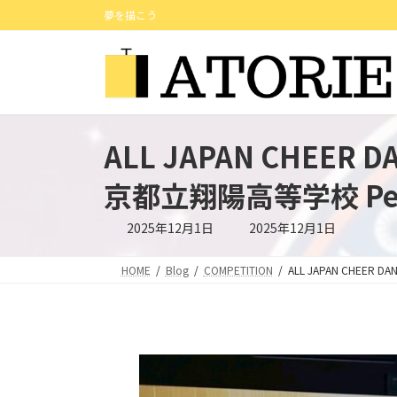
コ
ナ
夢を描こう
ン
ビ
テ
ゲ
ン
ー
ツ
シ
へ
ョ
ス
ン
ALL JAPAN CHEER
キ
に
ッ
移
京都立翔陽高等学校 Peek
プ
動
最
2025年12月1日
2025年12月1日
終
更
新
HOME
Blog
COMPETITION
ALL JAPAN CHEER
日
時
: