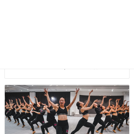
The Dance Worlds 2026【結果報告】株式会社ベアーズ
Bears Ray
株式会社ベアーズ 実業団チアダンスチーム Bears Ray The Dance
Worlds 2026 に出場しました。 Open JAZZ 第5位入賞