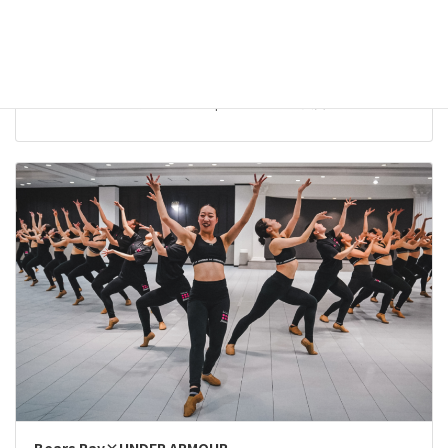
The Dance Worlds 2026【結果報告】株式会社ベアーズ
Bears Ray
株式会社ベアーズ 実業団チアダンスチーム Bears Ray The Dance
Worlds 2026 に出場しました。 Open JAZZ 第5位入賞