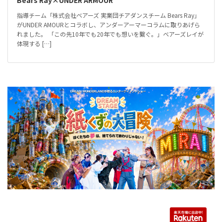
Bears Ray×UNDER ARMOUR
指導チーム「株式会社ベアーズ 実業団チアダンスチーム Bears Ray」
がUNDER AMOURとコラボし、アンダーアーマーコラムに取りあげら
れました。 「この先10年でも20年でも想いを繋ぐ。」ベアーズレイが
体現する […]