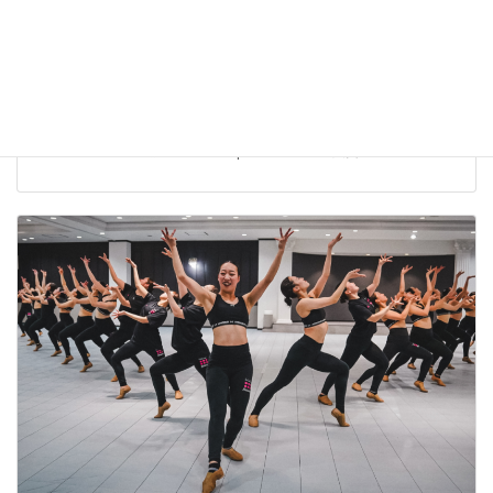
The Dance Worlds 2026【結果報告】株式会社ベアーズ
Bears Ray
株式会社ベアーズ 実業団チアダンスチーム Bears Ray The Dance
Worlds 2026 に出場しました。 Open JAZZ 第5位入賞