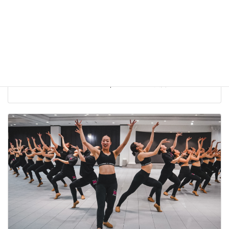
The Dance Worlds 2026【結果報告】株式会社ベアーズ
Bears Ray
株式会社ベアーズ 実業団チアダンスチーム Bears Ray The Dance
Worlds 2026 に出場しました。 Open JAZZ 第5位入賞