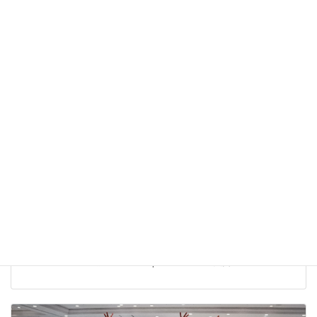
The Dance Worlds 2026【結果報告】株式会社ベアーズ
Bears Ray
株式会社ベアーズ 実業団チアダンスチーム Bears Ray The Dance
Worlds 2026 に出場しました。 Open JAZZ 第5位入賞